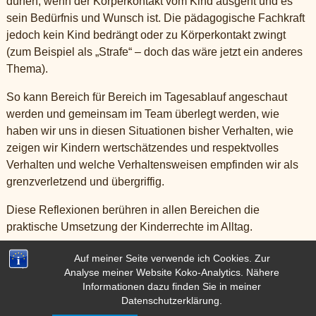
dürfen, wenn der Körperkontakt vom Kind ausgeht und es
sein Bedürfnis und Wunsch ist. Die pädagogische Fachkraft
jedoch kein Kind bedrängt oder zu Körperkontakt zwingt
(zum Beispiel als „Strafe“ – doch das wäre jetzt ein anderes
Thema).
So kann Bereich für Bereich im Tagesablauf angeschaut
werden und gemeinsam im Team überlegt werden, wie
haben wir uns in diesen Situationen bisher Verhalten, wie
zeigen wir Kindern wertschätzendes und respektvolles
Verhalten und welche Verhaltensweisen empfinden wir als
grenzverletzend und übergriffig.
Diese Reflexionen berühren in allen Bereichen die
praktische Umsetzung der Kinderrechte im Alltag.
Aktuell
,
Kinderrechte
,
Kinderschutz
Auf meiner Seite verwende ich Cookies. Zur
Analyse meiner Website Koko-Analytics. Nähere
←
Selektiver Mutismus
Mein ABC der Kinderrechte
→
Informationen dazu finden Sie in meiner
Artikelnavigation
Datenschutzerklärung.
© 2024
Alexandra Großer - Impuls und Begleitung
|
Impressum
|
AGB